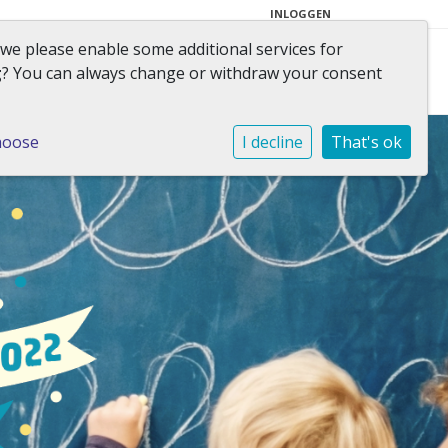
INLOGGEN
 we please enable some additional services for
Contact
g
? You can always change or withdraw your consent
hoose
I decline
That's ok