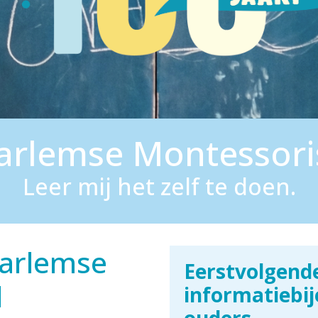
arlemse Montessori
Leer mij het zelf te doen.
aarlemse
Eerstvolgend
l
informatiebi