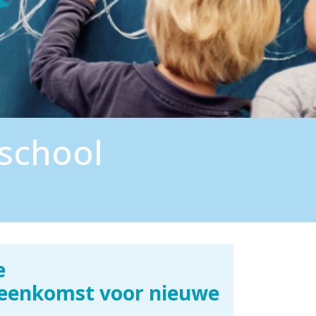
school
e
jeenkomst voor nieuwe