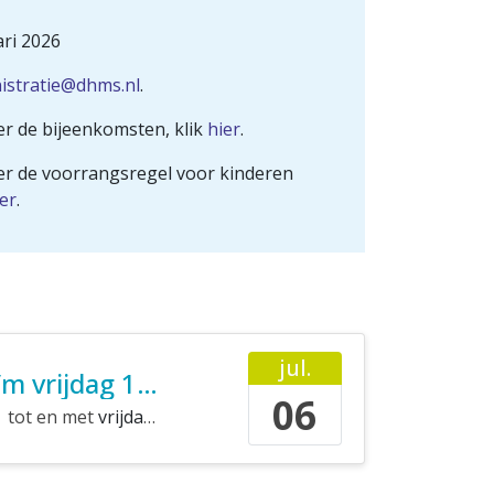
ri 2026
istratie@dhms.nl
.
r de bijeenkomsten, klik
hier
.
er de voorrangsregel voor kinderen
er
.
jul.
Zomervakantie t/m vrijdag 14 augustus
06
tot en met
vrijdag 14 augustus 2026