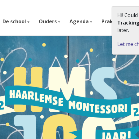
Hi! Could
De school
Ouders
Agenda
Praktisch
Trackin
later.
Let me c