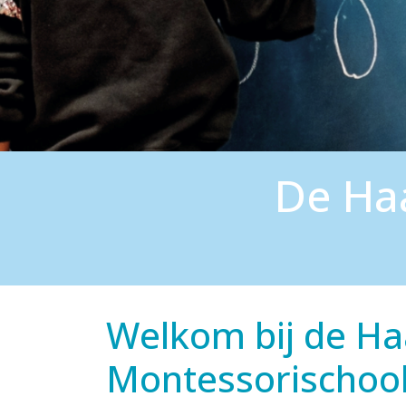
De Ha
Welkom bij de H
Montessorischoo