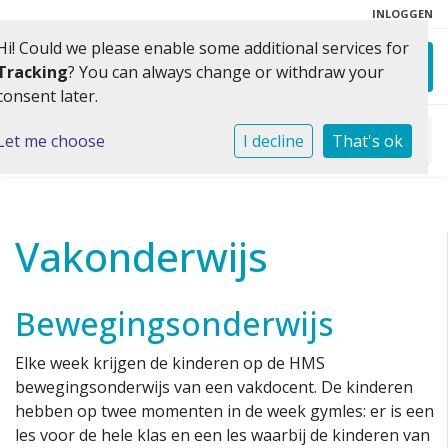
INLOGGEN
Hi! Could we please enable some additional services for
Toggl
Tracking
? You can always change or withdraw your
consent later.
Let me choose
Home
»
Ons onderwijs
I decline
»
Vakonderwijs
That's ok
Vakonderwijs
Bewegingsonderwijs
Elke week krijgen de kinderen op de HMS
bewegingsonderwijs van een vakdocent. De kinderen
hebben op twee momenten in de week gymles: er is een
les voor de hele klas en een les waarbij de kinderen van